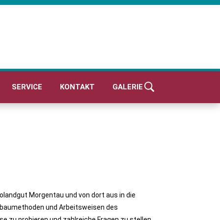
SERVICE
KONTAKT
GALERIE
landgut Morgentau und von dort aus in die
 Anbaumethoden und Arbeitsweisen des
 zu probieren und zahlreiche Fragen zu stellen,