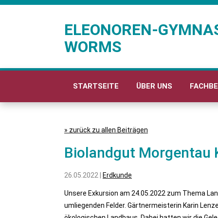
ELEONOREN-GYMNA
WORMS
STARTSEITE
ÜBER UNS
FACHBE
» zurück zu allen Beiträgen
Biolandgut Morgentau 
26.05.2022 |
Erdkunde
Unsere Exkursion am 24.05.2022 zum Thema Landw
umliegenden Felder. Gärtnermeisterin Karin Lenz
ökologischen Landbaus. Dabei hatten wir die Gel