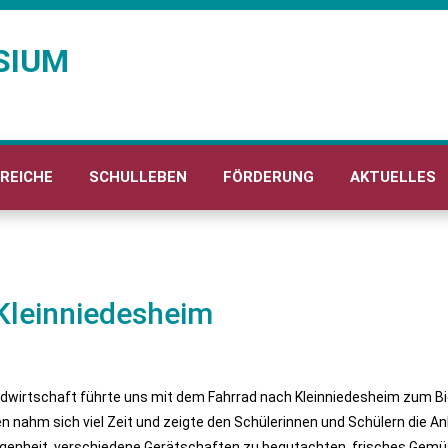
SIUM
REICHE
SCHULLEBEN
FÖRDERUNG
AKTUELLES
Kleinniedesheim
irtschaft führte uns mit dem Fahrrad nach Kleinniedesheim zum Bio
en nahm sich viel Zeit und zeigte den Schülerinnen und Schülern die
egenheit, verschiedene Gerätschaften zu begutachten, frisches Gemüse