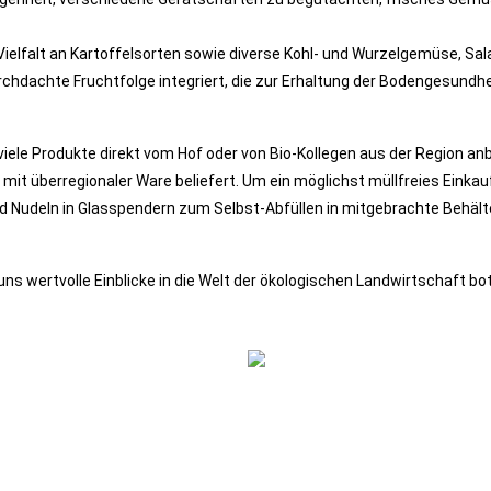
ielfalt an Kartoffelsorten sowie diverse Kohl- und Wurzelgemüse, Salat
rchdachte Fruchtfolge integriert, die zur Erhaltung der Bodengesundheit
ele Produkte direkt vom Hof oder von Bio-Kollegen aus der Region anbi
 mit überregionaler Ware beliefert. Um ein möglichst müllfreies Eink
nd Nudeln in Glasspendern zum Selbst-Abfüllen in mitgebrachte Behälte
ns wertvolle Einblicke in die Welt der ökologischen Landwirtschaft bot