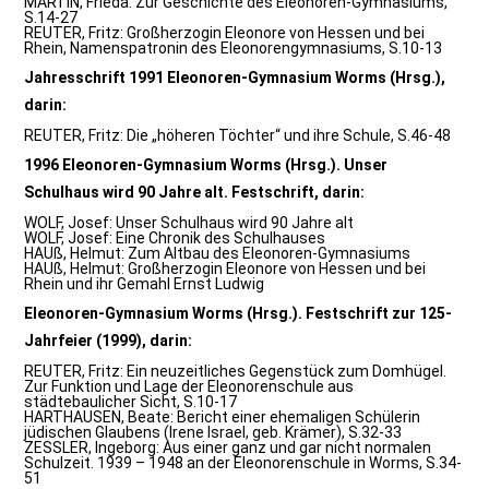
MARTIN, Frieda: Zur Geschichte des Eleonoren-Gymnasiums,
S.14-27
REUTER, Fritz: Großherzogin Eleonore von Hessen und bei
Rhein, Namenspatronin des Eleonorengymnasiums, S.10-13
Jahresschrift 1991 Eleonoren-Gymnasium Worms (Hrsg.),
darin:
REUTER, Fritz: Die „höheren Töchter“ und ihre Schule, S.46-48
1996 Eleonoren-Gymnasium Worms (Hrsg.). Unser
Schulhaus wird 90 Jahre alt. Festschrift, darin:
WOLF, Josef: Unser Schulhaus wird 90 Jahre alt
WOLF, Josef: Eine Chronik des Schulhauses
HAUß, Helmut: Zum Altbau des Eleonoren-Gymnasiums
HAUß, Helmut: Großherzogin Eleonore von Hessen und bei
Rhein und ihr Gemahl Ernst Ludwig
Eleonoren-Gymnasium Worms (Hrsg.). Festschrift zur 125-
Jahrfeier (1999), darin:
REUTER, Fritz: Ein neuzeitliches Gegenstück zum Domhügel.
Zur Funktion und Lage der Eleonorenschule aus
städtebaulicher Sicht, S.10-17
HARTHAUSEN, Beate: Bericht einer ehemaligen Schülerin
jüdischen Glaubens (Irene Israel, geb. Krämer), S.32-33
ZESSLER, Ingeborg: Aus einer ganz und gar nicht normalen
Schulzeit. 1939 – 1948 an der Eleonorenschule in Worms, S.34-
51