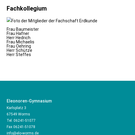
Fachkollegium
Frau Baumeister
Frau Hafner
Herr Hedrich
Frau Michaelis
Frau Oehring
Herr Schütze
Herr Steffes
Eleonoren-Gymnasium
Karlsplatz 3
67549 Worms
Tel.
06241-51077
Fax 06241-51078
info@elo-worms.de