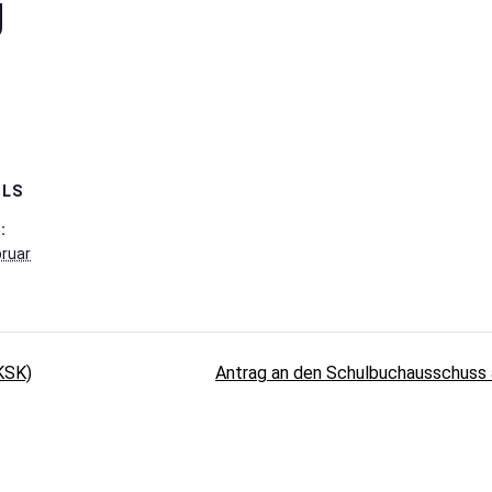
g
ILS
:
bruar
KSK)
Antrag an den Schulbuchausschuss 