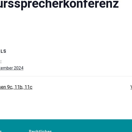
urssprecherkonferenz
ILS
:
ptember 2024
en 9c, 11b, 11c
s
Rechtliches