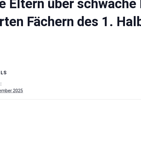
ie Eltern über schwache 
rten Fächern des 1. Hal
ILS
:
zember 2025