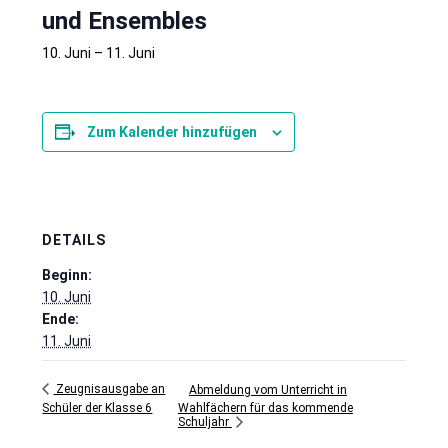
und Ensembles
10. Juni
–
11. Juni
Zum Kalender hinzufügen
DETAILS
Beginn:
10. Juni
Ende:
11. Juni
Zeugnisausgabe an
Abmeldung vom Unterricht in
Wahlfächern für das kommende
Schüler der Klasse 6
Schuljahr