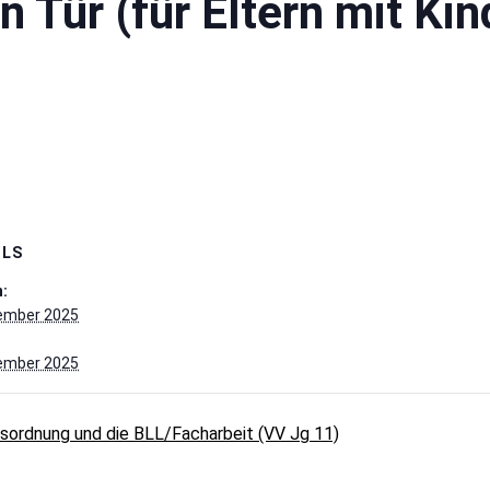
 Tür (für Eltern mit Kin
ILS
:
vember 2025
vember 2025
gsordnung und die BLL/Facharbeit (VV Jg 11)