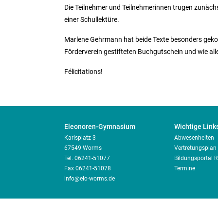
Die Teilnehmer und Teilnehmerinnen trugen zunächs
einer Schullektüre.
Marlene Gehrmann hat beide Texte besonders gekonn
Förderverein gestifteten Buchgutschein und wie all
Félicitations!
Eleonoren-Gymnasium
Wichtige Link
Karlsplatz 3
Abwesenheiten
67549 Worms
Vertretungsplan
Tel.
06241-51077
Bildungsportal 
Fax 06241-51078
Termine
info@elo-worms.de