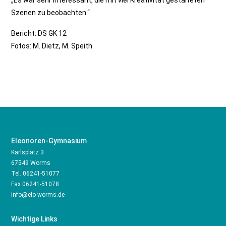
„Es war sehr interessant, die mit viel Kreativität gestalteten
Szenen zu beobachten.“
Bericht: DS GK 12
Fotos: M. Dietz, M. Speith
Eleonoren-Gymnasium
Karlsplatz 3
67549 Worms
Tel.
06241-51077
Fax 06241-51078
info@elo-worms.de
Wichtige Links