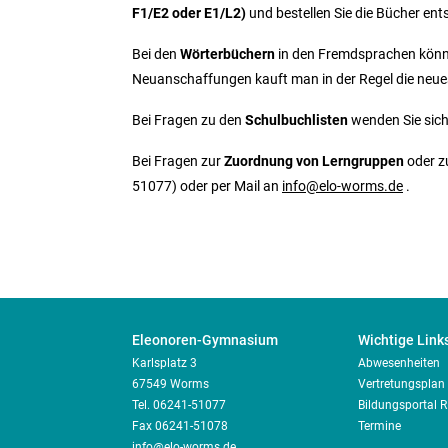
F1/E2 oder E1/L2)
und bestellen Sie die Bücher en
Bei den
Wörterbüchern
in den Fremdsprachen könn
Neuanschaffungen kauft man in der Regel die neue
Bei Fragen zu den
Schulbuchlisten
wenden Sie sich
Bei Fragen zur
Zuordnung von Lerngruppen
oder 
51077) oder per Mail an
info@elo-worms.de
.
Eleonoren-Gymnasium
Wichtige Link
Karlsplatz 3
Abwesenheiten
67549 Worms
Vertretungsplan
Tel.
06241-51077
Bildungsportal 
Fax 06241-51078
Termine
info@elo-worms.de