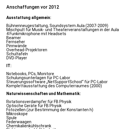
Anschaffungen vor 2012
Ausstattung allgemein:
Bühnenneugestaltung, Soundsystem Aula (2007-2009)
Mischpult für Musik- und Theaterveranstaltungen in der Aula
4 Funkmikrophone mit Headsets
Beamer
Fernseher
Pinnwände
Overhead-Projektoren
Schultafeln
DVD-Player
IT:
Notebooks, PCs, Monitore
Schulungsunterlagen für PC-Labor
Steuerungssoftware „NetSupportSchool“ für PC-Labor
Komplettausstattung des Computerraumes (2000)
Naturwissenschaften und Mathematik:
Rotationsverdampfer für FB Physik
Optische Geräte für FB Physik
Fotozellen (zur Bestimmung der Konstanten h)
Mikroskope
Spule
Federwaagen
Chemikalienkühlschrank