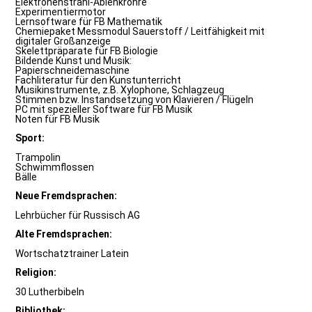
Elektronenstrahl-Ablenkröhre
Experimentiermotor
Lernsoftware für FB Mathematik
Chemiepaket Messmodul Sauerstoff / Leitfähigkeit mit
digitaler Großanzeige
Skelettpräparate für FB Biologie
Bildende Kunst und Musik:
Papierschneidemaschine
Fachliteratur für den Kunstunterricht
Musikinstrumente, z.B. Xylophone, Schlagzeug
Stimmen bzw. Instandsetzung von Klavieren / Flügeln
PC mit spezieller Software für FB Musik
Noten für FB Musik
Sport:
Trampolin
Schwimmflossen
Bälle
Neue Fremdsprachen:
Lehrbücher für Russisch AG
Alte Fremdsprachen:
Wortschatztrainer Latein
Religion:
30 Lutherbibeln
Bibliothek: