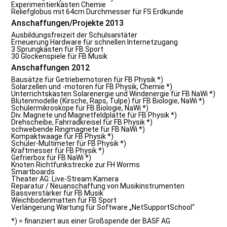
Experimentierkästen Chemie
Reliefglobus mit 64cm Durchmesser für FS Erdkunde
Anschaffungen/Projekte 2013
Ausbildungsfreizeit der Schulsanitäter
Erneuerung Hardware für schnellen Internetzugang
3 Sprungkästen für FB Sport
30 Glockenspiele für FB Musik
Anschaffungen 2012
Bausätze für Getriebemotoren für FB Physik *)
Solarzellen und -motoren für FB Physik, Chemie *)
Unterrichtskästen Solarenergie und Windenergie für FB NaWi *)
Blütenmodelle (Kirsche, Raps, Tulpe) für FB Biologie, NaWi *)
Schülermikroskope für FB Biologie, NaWi *)
Div. Magnete und Magnetfeldplatte für FB Physik *)
Drehscheibe, Fahrradkreisel für FB Physik *)
schwebende Ringmagnete für FB NaWi *)
Kompaktwaage für FB Physik *)
Schüler-Multimeter für FB Physik *)
Kraftmesser für FB Physik *)
Gefrierbox für FB NaWi *)
Knoten Richtfunkstrecke zur FH Worms
Smartboards
Theater AG: Live-Stream Kamera
Reparatur / Neuanschaffung von Musikinstrumenten
Bassverstärker für FB Musik
Weichbodenmatten für FB Sport
Verlängerung Wartung für Software „NetSupportSchool“
*) = finanziert aus einer Großspende der BASF AG